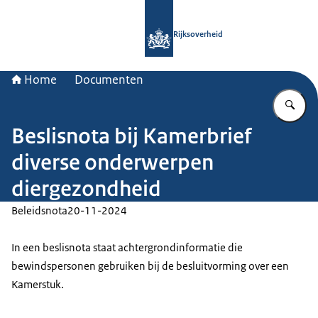
Naar de homepage van Rijksoverheid
Rijksoverheid
Home
Documenten
Vu
Beslisnota bij Kamerbrief
diverse onderwerpen
diergezondheid
Beleidsnota
20-11-2024
In een beslisnota staat achtergrondinformatie die
bewindspersonen gebruiken bij de besluitvorming over een
Kamerstuk.