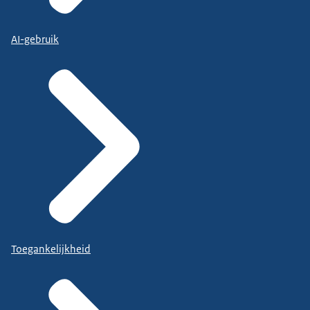
AI-gebruik
Toegankelijkheid