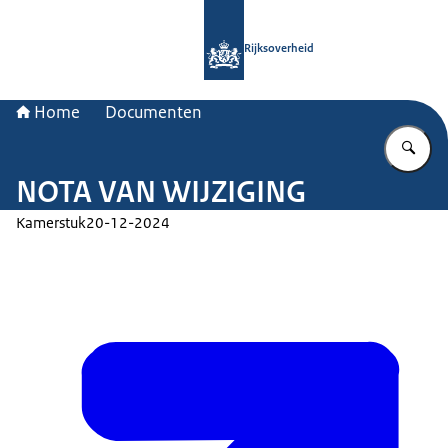
Naar de homepage van Rijksoverheid
Rijksoverheid
Home
Documenten
Vu
NOTA VAN WIJZIGING
Kamerstuk
20-12-2024