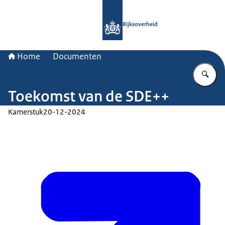
Naar de homepage van Rijksoverheid
Rijksoverheid
Home
Documenten
Vu
Toekomst van de SDE++
Kamerstuk
20-12-2024