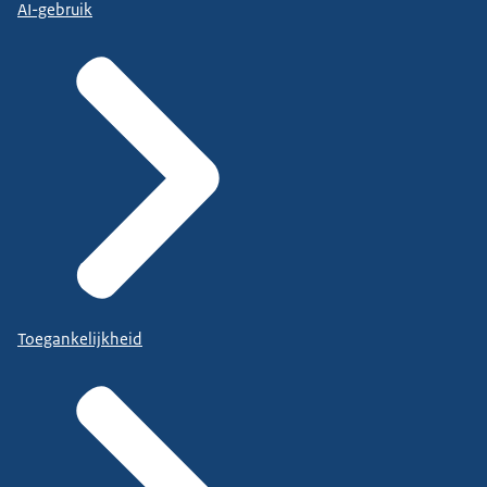
AI-gebruik
Toegankelijkheid