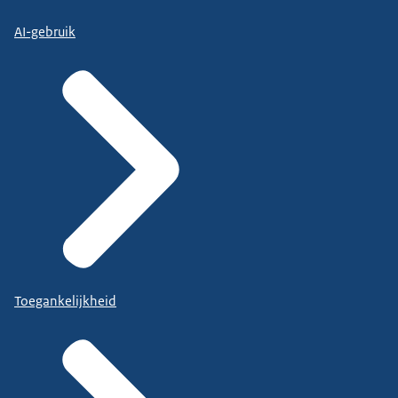
AI-gebruik
Toegankelijkheid