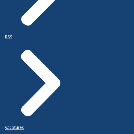
RSS
Vacatures