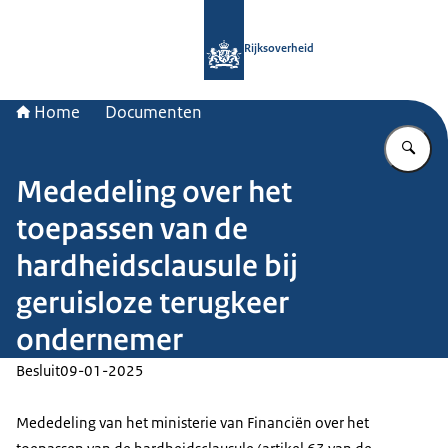
Naar de homepage van Rijksoverheid
Rijksoverheid
Home
Documenten
Vu
Mededeling over het
toepassen van de
hardheidsclausule bij
geruisloze terugkeer
ondernemer
Besluit
09-01-2025
Mededeling van het ministerie van Financiën over het