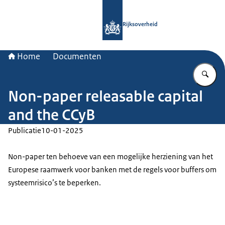
Naar de homepage van Rijksoverheid
Rijksoverheid
Home
Documenten
Vu
Non-paper releasable capital
and the CCyB
Publicatie
10-01-2025
Non-paper ten behoeve van een mogelijke herziening van het
Europese raamwerk voor banken met de regels voor buffers om
systeemrisico’s te beperken.