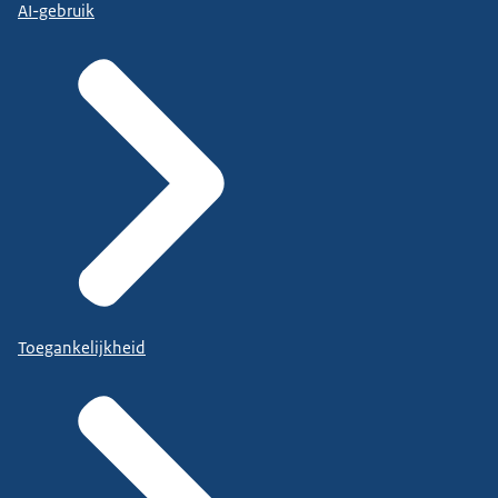
AI-gebruik
Toegankelijkheid