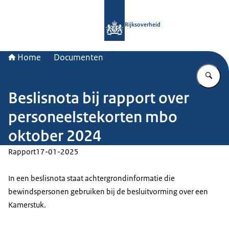
Naar de homepage van Rijksoverheid
Rijksoverheid
Home
Documenten
Vu
Beslisnota bij rapport over
personeelstekorten mbo
oktober 2024
Rapport
17-01-2025
In een beslisnota staat achtergrondinformatie die
bewindspersonen gebruiken bij de besluitvorming over een
Kamerstuk.