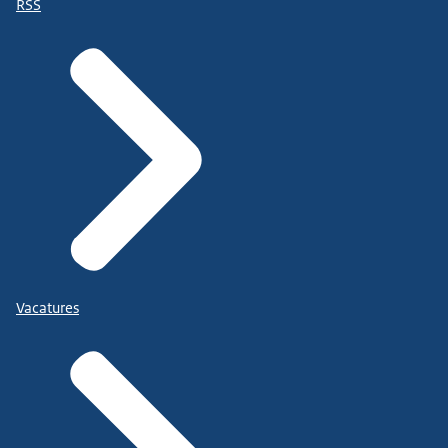
RSS
Vacatures