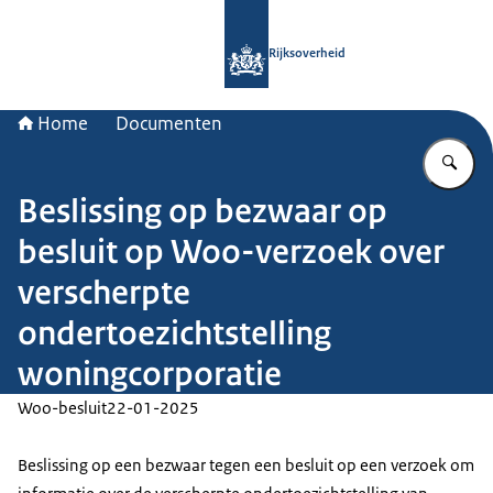
Naar de homepage van Rijksoverheid
Rijksoverheid
Home
Documenten
Vu
Beslissing op bezwaar op
besluit op Woo-verzoek over
verscherpte
ondertoezichtstelling
woningcorporatie
Woo-besluit
22-01-2025
Beslissing op een bezwaar tegen een besluit op een verzoek om