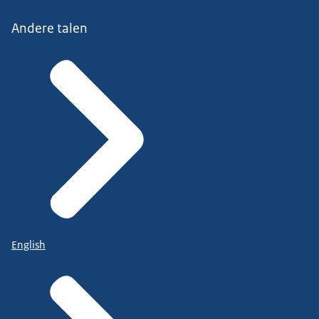
Andere talen
English