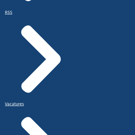
RSS
Vacatures