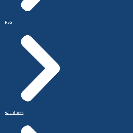
RSS
Vacatures