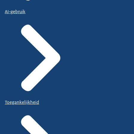
AI-gebruik
Toegankelijkheid