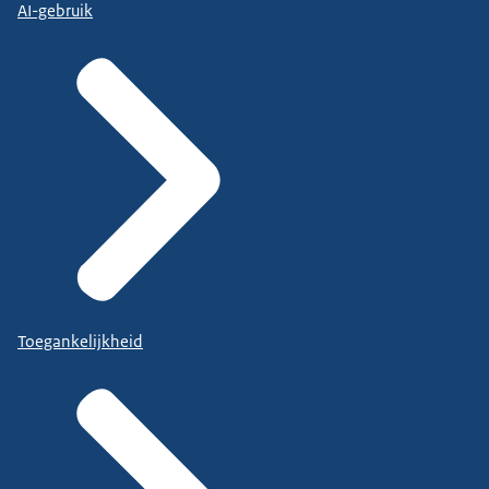
AI-gebruik
Toegankelijkheid