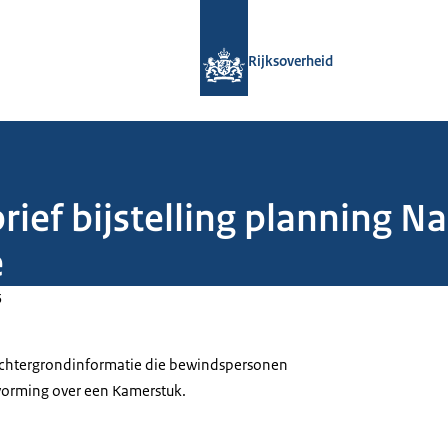
Naar de homepage van Rijksoverheid
Rijksoverheid
rief bijstelling planning 
e
5
 achtergrondinformatie die bewindspersonen
tvorming over een Kamerstuk.