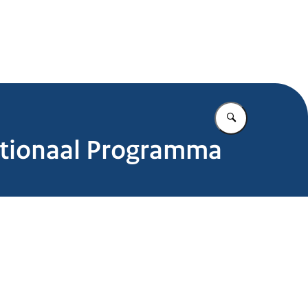
.nl
Vul in wat u z
Nationaal Programma