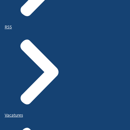
RSS
Vacatures