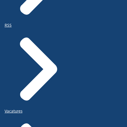
RSS
Vacatures