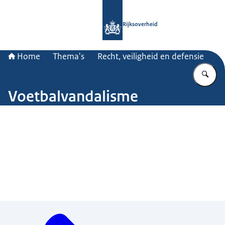
Naar de homepage van Rijksoverheid
Rijksoverheid
Home
Thema's
Recht, veiligheid en defensie
Vu
Voetbalvandalisme
Beeld: © Robert Huiberts
Menu