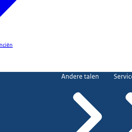
anciën
Andere talen
Servic