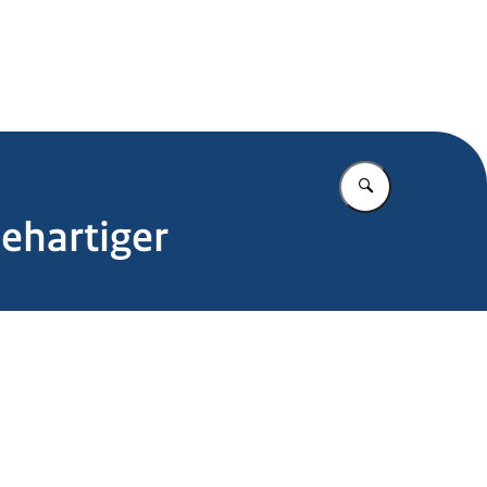
.nl
Vul in wat u z
ehartiger