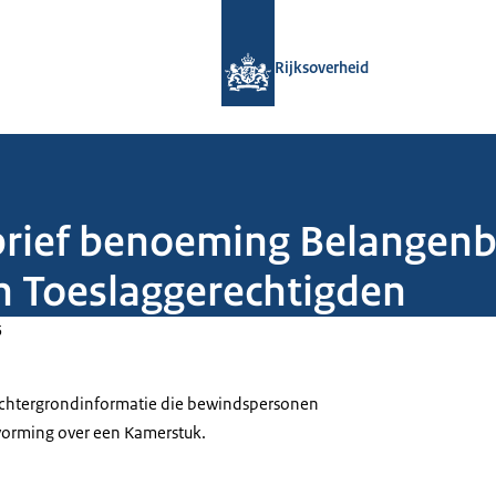
Naar de homepage van Rijksoverheid
Rijksoverheid
brief benoeming Belangenb
en Toeslaggerechtigden
5
 achtergrondinformatie die bewindspersonen
tvorming over een Kamerstuk.