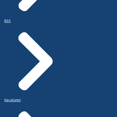
RSS
Vacatures