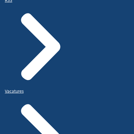
RSS
Vacatures