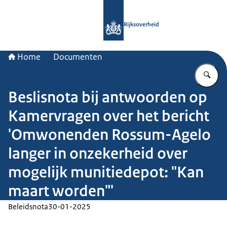
Naar de homepage van Rijksoverheid
Rijksoverheid
Home
Documenten
Vu
Beslisnota bij antwoorden op
Kamervragen over het bericht
'Omwonenden Rossum-Agelo
langer in onzekerheid over
mogelijk munitiedepot: "Kan
maart worden"'
Beleidsnota
30-01-2025