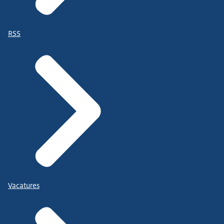
RSS
Vacatures