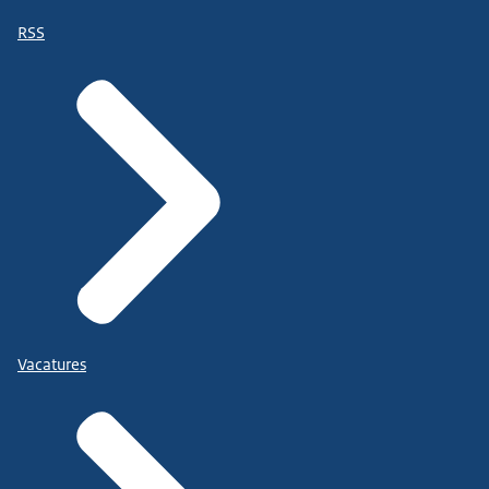
RSS
Vacatures