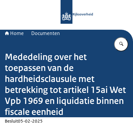
Naar de homepage van Rijksoverheid
Rijksoverheid
Home
Documenten
Vu
Mededeling over het
toepassen van de
hardheidsclausule met
betrekking tot artikel 15ai Wet
Vpb 1969 en liquidatie binnen
fiscale eenheid
Besluit
05-02-2025