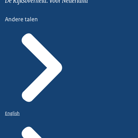
Andere talen
English