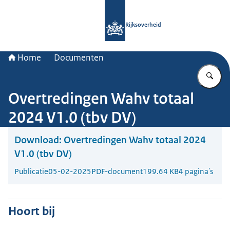
Naar de homepage van Rijksoverheid
Rijksoverheid
Home
Documenten
Vu
Overtredingen Wahv totaal
2024 V1.0 (tbv DV)
Download:
Overtredingen Wahv totaal 2024
V1.0 (tbv DV)
Publicatie
05-02-2025
PDF-document
199.64 KB
4 pagina's
Hoort bij