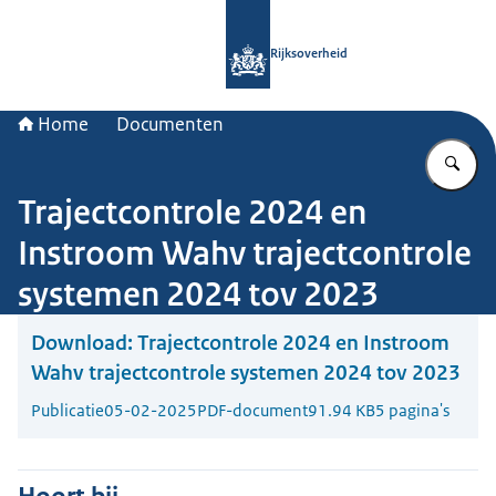
Naar de homepage van Rijksoverheid
Rijksoverheid
Home
Documenten
Vu
Trajectcontrole 2024 en
Instroom Wahv trajectcontrole
systemen 2024 tov 2023
Download:
Trajectcontrole 2024 en Instroom
Wahv trajectcontrole systemen 2024 tov 2023
Publicatie
05-02-2025
PDF-document
91.94 KB
5 pagina's