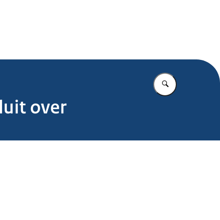
.nl
Vul in wat u z
uit over