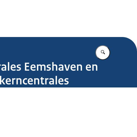
.nl
Vul in wat u z
rales Eemshaven en
kerncentrales