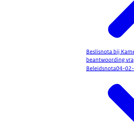
Beslisnota bij Kam
beantwoording vra
Beleidsnota
04-02