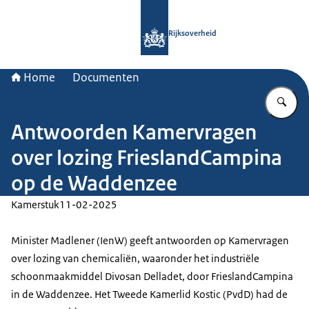
Naar de homepage van Rijksoverheid
Rijksoverheid
Home
Documenten
Vu
Antwoorden Kamervragen
over lozing FrieslandCampina
op de Waddenzee
Kamerstuk
11-02-2025
Minister Madlener (IenW) geeft antwoorden op Kamervragen
over lozing van chemicaliën, waaronder het industriële
schoonmaakmiddel Divosan Delladet, door FrieslandCampina
in de Waddenzee. Het Tweede Kamerlid Kostic (PvdD) had de