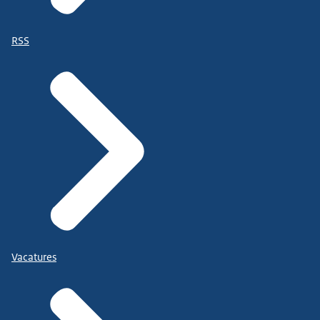
RSS
Vacatures