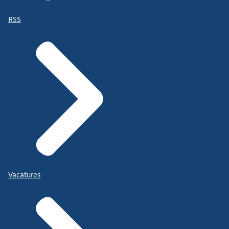
RSS
Vacatures