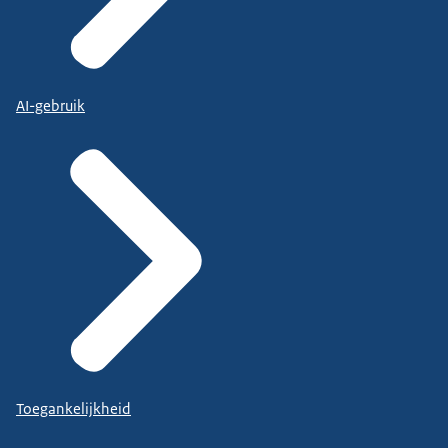
AI-gebruik
Toegankelijkheid