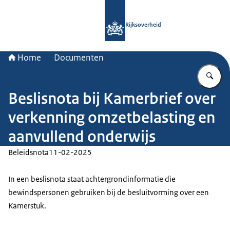
Naar de homepage van Rijksoverheid
Rijksoverheid
Home
Documenten
Vu
Beslisnota bij Kamerbrief over
verkenning omzetbelasting en
aanvullend onderwijs
Beleidsnota
11-02-2025
In een beslisnota staat achtergrondinformatie die
bewindspersonen gebruiken bij de besluitvorming over een
Kamerstuk.