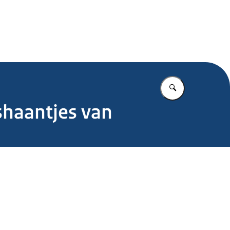
.nl
Vul in wat u z
haantjes van