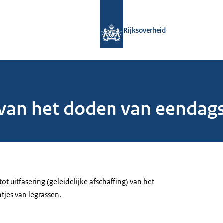
Naar de homepage van Rijksoverheid
Rijksoverheid
van het doden van eendags
 uitfasering (geleidelijke afschaffing) van het
jes van legrassen.