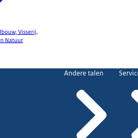
bouw, Visserij,
en Natuur
Andere talen
Servic