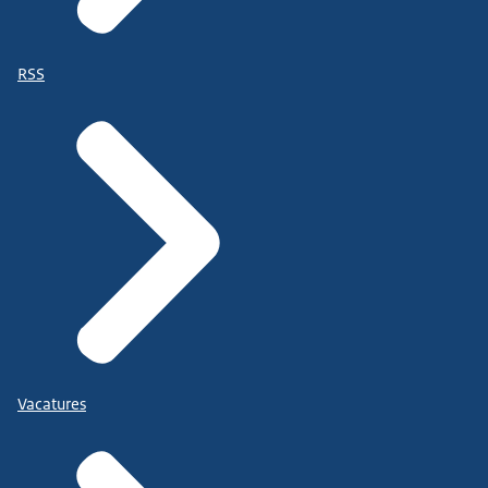
RSS
Vacatures