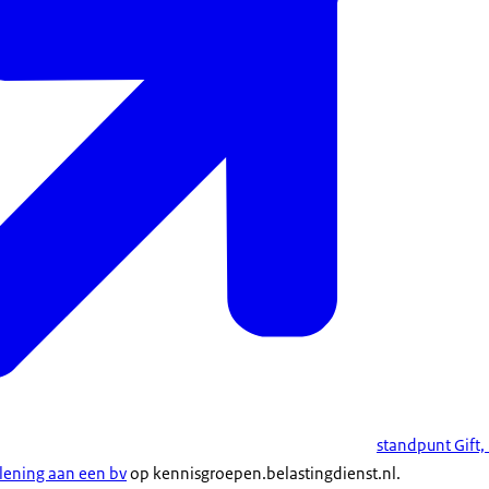
standpunt Gift,
 lening aan een bv
op kennisgroepen.belastingdienst.nl.