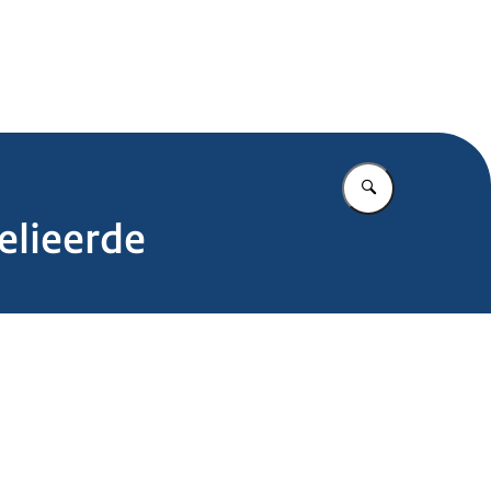
.nl
Vul in wat u z
elieerde