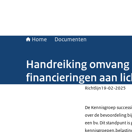
Home
Documenten
Handreiking omvang s
financieringen aan l
Richtlijn
19-02-2025
De Kennisgroep successi
over de bevoordeling bij
een bv. Dit standpunt is
kennisgroepen.belasting