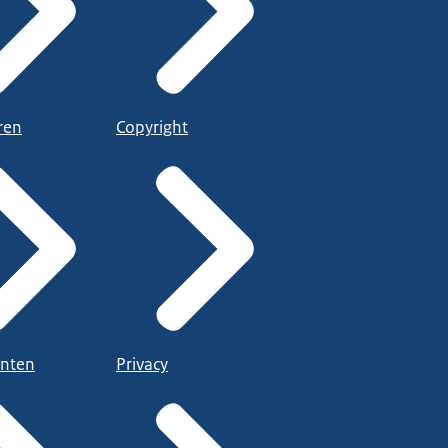
ren
Copyright
nten
Privacy