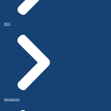
RSS
Vacatures