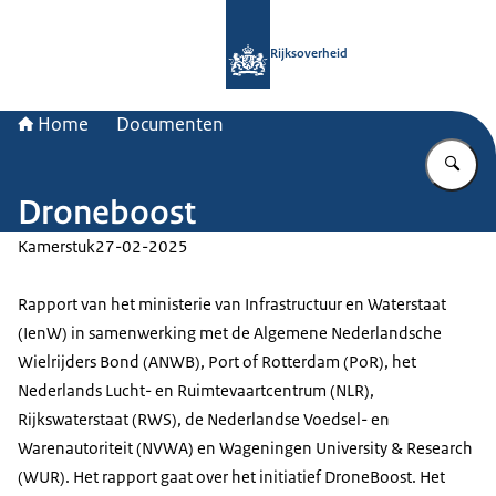
Naar de homepage van Rijksoverheid
Rijksoverheid
Home
Documenten
Vu
Droneboost
Kamerstuk
27-02-2025
Rapport van het ministerie van Infrastructuur en Waterstaat
(IenW) in samenwerking met de Algemene Nederlandsche
Wielrijders Bond (ANWB), Port of Rotterdam (PoR), het
Nederlands Lucht- en Ruimtevaartcentrum (NLR),
Rijkswaterstaat (RWS), de Nederlandse Voedsel- en
Warenautoriteit (NVWA) en Wageningen University & Research
(WUR). Het rapport gaat over het initiatief DroneBoost. Het