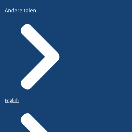
Andere talen
English