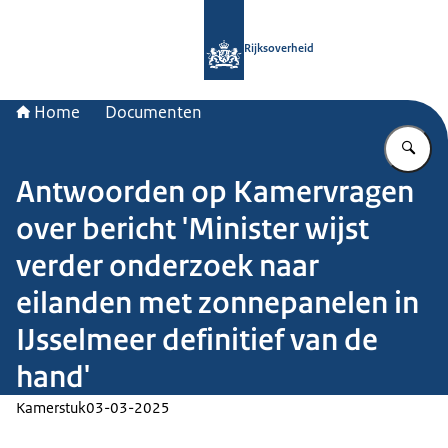
Naar de homepage van Rijksoverheid
Rijksoverheid
Home
Documenten
Vu
Antwoorden op Kamervragen
over bericht 'Minister wijst
verder onderzoek naar
eilanden met zonnepanelen in
IJsselmeer definitief van de
hand'
Kamerstuk
03-03-2025