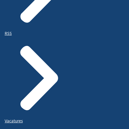
RSS
Vacatures