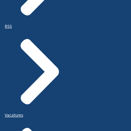
RSS
Vacatures