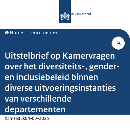
Naar de homepage van Rijksoverheid
Rijksoverheid
Home
Documenten
Vu
Uitstelbrief op Kamervragen
over het diversiteits-, gender-
en inclusiebeleid binnen
diverse uitvoeringsinstanties
van verschillende
departementen
Kamerstuk
04-03-2025