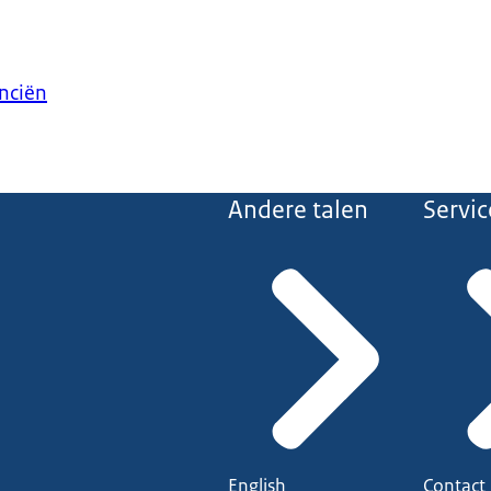
anciën
Andere talen
Servic
English
Contact