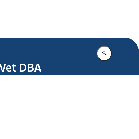
.nl
Vul in wat u z
 Wet DBA