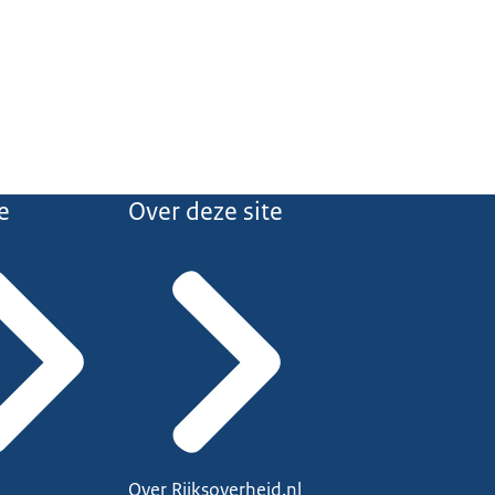
e
Over deze site
Over Rijksoverheid.nl