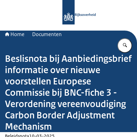
Naar de homepage van Rijksoverheid
Rijksoverheid
Home
Documenten
Vu
Beslisnota bij Aanbiedingsbrief
informatie over nieuwe
voorstellen Europese
Commissie bij BNC-fiche 3 -
Verordening vereenvoudiging
Carbon Border Adjustment
Mechanism
Beleidsnota
10-03-2025