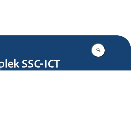
.nl
Vul in wat u z
lek SSC-ICT