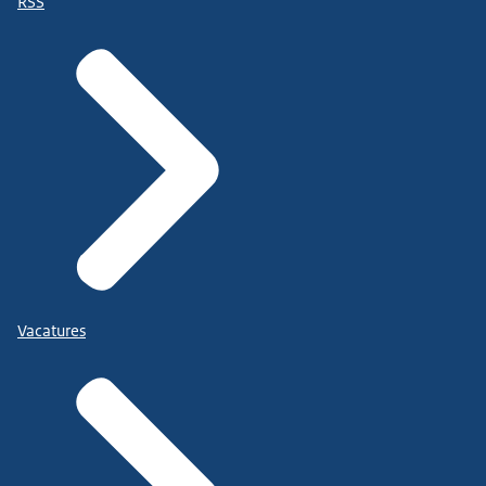
RSS
Vacatures