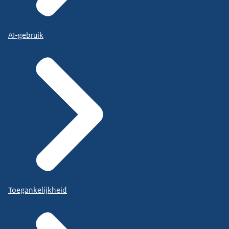
AI-gebruik
Toegankelijkheid