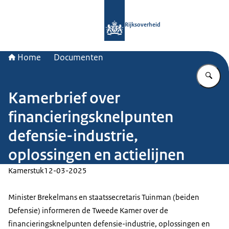
Naar de homepage van Rijksoverheid
Rijksoverheid
Home
Documenten
Vu
Kamerbrief over
financieringsknelpunten
defensie-industrie,
oplossingen en actielijnen
Kamerstuk
12-03-2025
Minister Brekelmans en staatssecretaris Tuinman (beiden
Defensie) informeren de Tweede Kamer over de
financieringsknelpunten defensie-industrie, oplossingen en