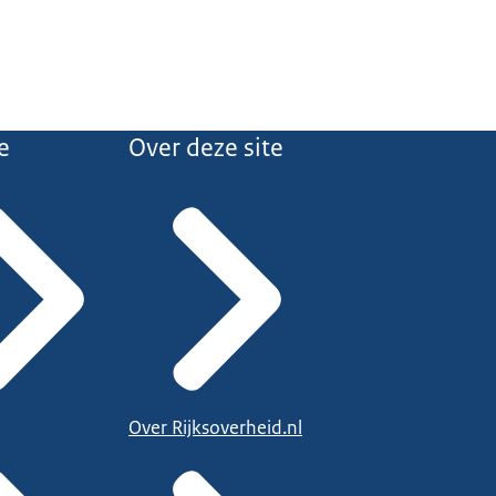
e
Over deze site
Over Rijksoverheid.nl