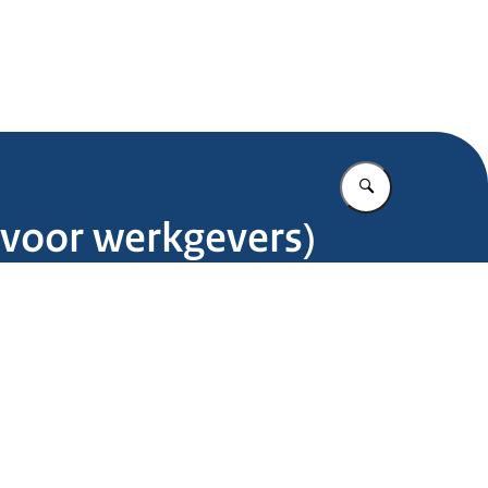
.nl
Vul in wat u z
e voor werkgevers)