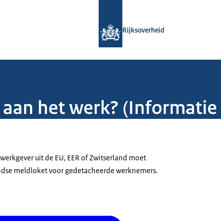
Naar de homepage van Rijksoverheid
Rijksoverheid
d aan het werk? (Informati
 werkgever uit de EU, EER of Zwitserland moet
ndse meldloket voor gedetacheerde werknemers.