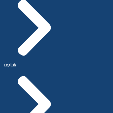
English