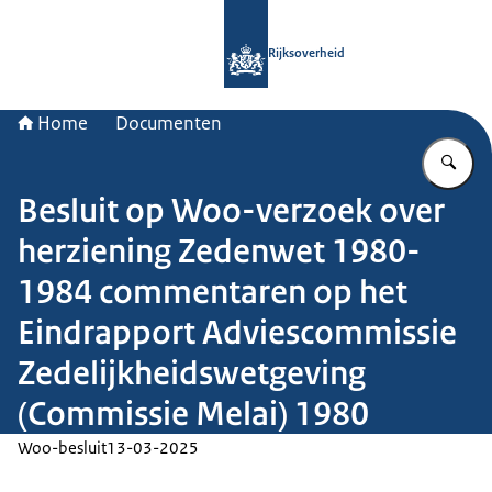
Naar de homepage van Rijksoverheid
Rijksoverheid
Home
Documenten
Vu
Besluit op Woo-verzoek over
herziening Zedenwet 1980-
1984 commentaren op het
Eindrapport Adviescommissie
Zedelijkheidswetgeving
(Commissie Melai) 1980
Woo-besluit
13-03-2025