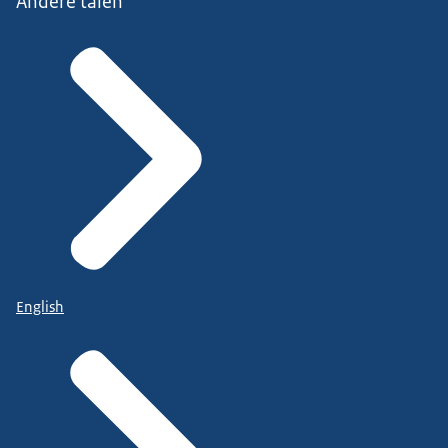
Andere talen
English