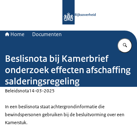
Naar de homepage van Rijksoverheid
Rijksoverheid
Home
Documenten
Vu
Beslisnota bij Kamerbrief
onderzoek effecten afschaffing
salderingsregeling
Beleidsnota
14-03-2025
In een beslisnota staat achtergrondinformatie die
bewindspersonen gebruiken bij de besluitvorming over een
Kamerstuk.