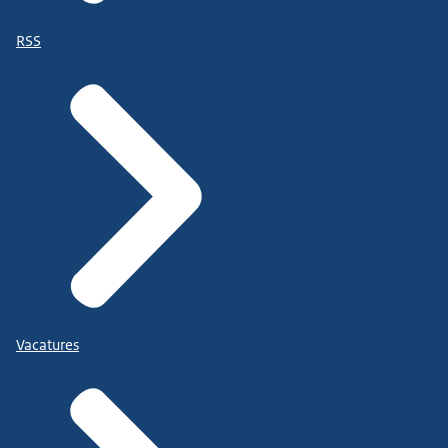
RSS
Vacatures