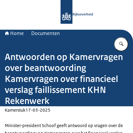
Naar de homepage van Rijksoverheid
Rijksoverheid
Home
Documenten
Vu
Antwoorden op Kamervragen
over beantwoording
Kamervragen over financieel
verslag faillissement KHN
Rekenwerk
Kamerstuk
17-03-2025
Minister-president Schoof geeft antwoord op vragen over de