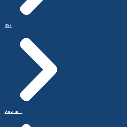
RSS
Vacatures