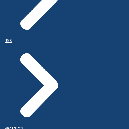
RSS
Vacatures