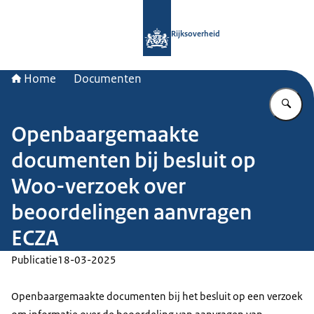
Naar de homepage van Rijksoverheid
Rijksoverheid
Home
Documenten
Vu
Openbaargemaakte
documenten bij besluit op
Woo-verzoek over
beoordelingen aanvragen
ECZA
Publicatie
18-03-2025
Openbaargemaakte documenten bij het besluit op een verzoek