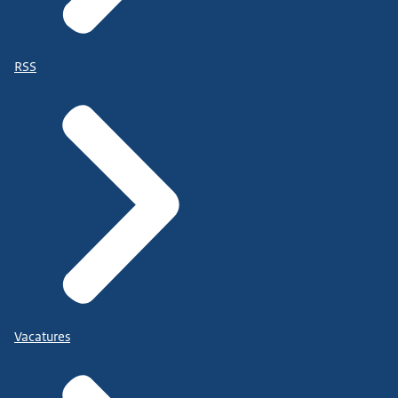
RSS
Vacatures